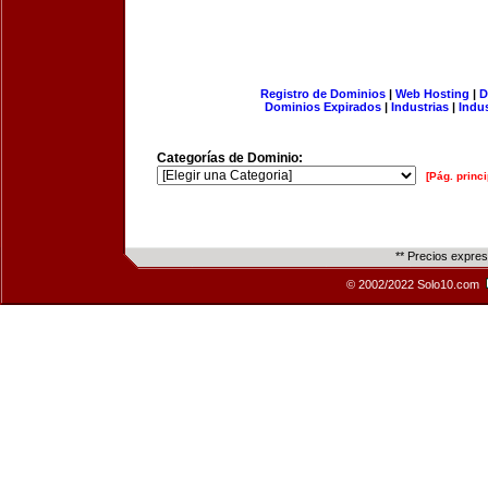
Registro de Dominios
|
Web Hosting
|
D
Dominios Expirados
|
Industrias
|
Indu
Categorías de Dominio:
[Pág. princi
** Precios expre
© 2002/2022 Solo10.com