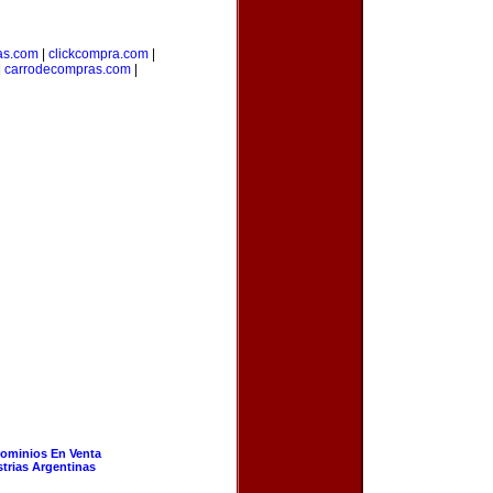
as.com
|
clickcompra.com
|
|
carrodecompras.com
|
ominios En Venta
strias Argentinas