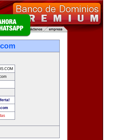
.com
OS.COM
.com
ferta!
.com
tas