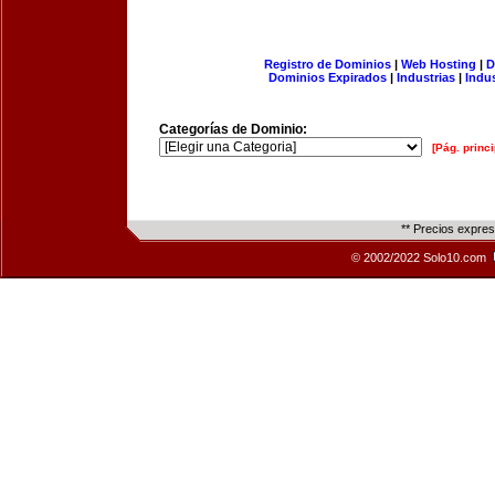
Registro de Dominios
|
Web Hosting
|
D
Dominios Expirados
|
Industrias
|
Indu
Categorías de Dominio:
[Pág. princi
** Precios expre
© 2002/2022 Solo10.com