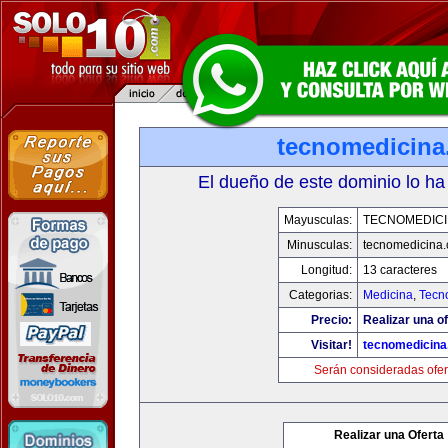
tecnomedicin
El dueño de este dominio lo ha
Mayusculas:
TECNOMEDICI
Minusculas:
tecnomedicina
Longitud:
13 caracteres
Categorias:
Medicina
,
Tecn
Precio:
Realizar una of
Visitar!
tecnomedicin
Serán consideradas ofer
Realizar una Oferta