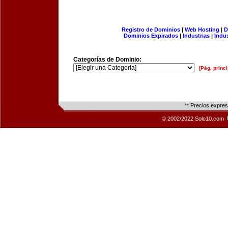
Registro de Dominios
|
Web Hosting
|
D
Dominios Expirados
|
Industrias
|
Indu
Categorías de Dominio:
[Pág. princi
** Precios expre
© 2002/2022 Solo10.com