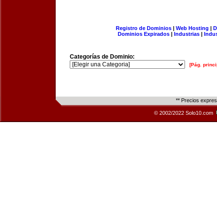
Registro de Dominios
|
Web Hosting
|
D
Dominios Expirados
|
Industrias
|
Indu
Categorías de Dominio:
[Pág. princi
** Precios expre
© 2002/2022 Solo10.com