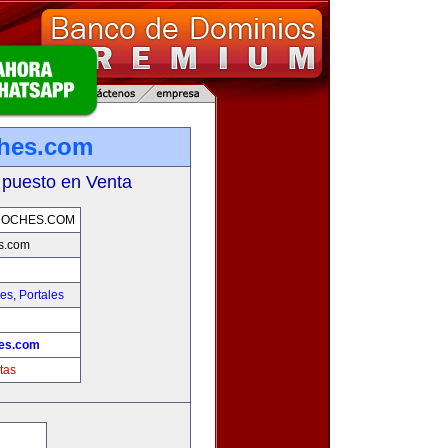
ches.com
 puesto en Venta
COCHES.COM
s.com
hes
,
Portales
hes.com
tas