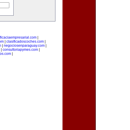
ficaciaempresarial.com
|
com
|
clasificadoscoches.com
|
m
|
negociosenparaguay.com
|
|
consultoriapymes.com
|
os.com
|