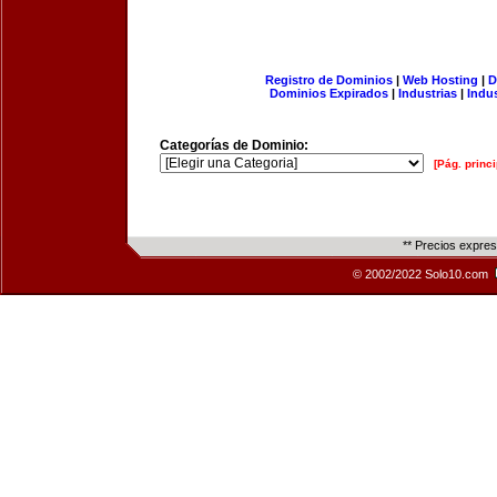
Registro de Dominios
|
Web Hosting
|
D
Dominios Expirados
|
Industrias
|
Indu
Categorías de Dominio:
[Pág. princi
** Precios expre
© 2002/2022 Solo10.com