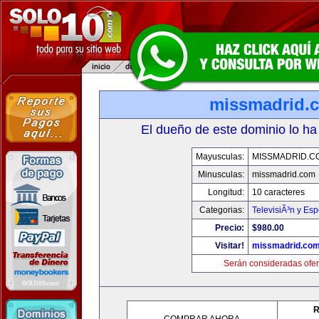
missmadrid.
El dueño de este dominio lo ha
Mayusculas:
MISSMADRID.C
Minusculas:
missmadrid.com
Longitud:
10 caracteres
Categorias:
TelevisiÃ³n y Esp
Precio:
$980.00
Visitar!
missmadrid.co
Serán consideradas ofer
R