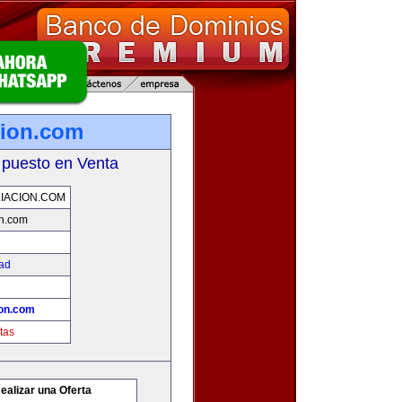
cion.com
 puesto en Venta
IACION.COM
on.com
dad
ion.com
tas
ealizar una Oferta