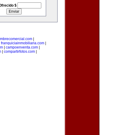
Ofrecido $
mbrecomercial.com
|
|
franquiciainmobiliaria.com
|
om
|
campoenventa.com
|
m
|
compartirfotos.com
|