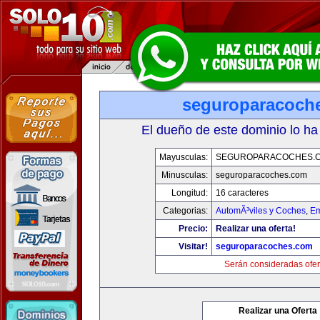
seguroparacoch
El dueño de este dominio lo ha
Mayusculas:
SEGUROPARACOCHES.
Minusculas:
seguroparacoches.com
Longitud:
16 caracteres
Categorias:
AutomÃ³viles y Coches
,
Em
Precio:
Realizar una oferta!
Visitar!
seguroparacoches.com
Serán consideradas ofer
Realizar una Oferta