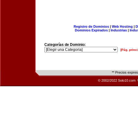
Registro de Dominios
|
Web Hosting
|
D
Dominios Expirados
|
Industrias
|
Indu
Categorías de Dominio:
[Pág. princi
** Precios expre
© 2002/2022 Solo10.com