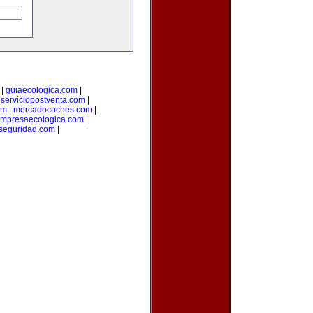
|
guiaecologica.com
|
|
serviciopostventa.com
|
om
|
mercadocoches.com
|
mpresaecologica.com
|
seguridad.com
|