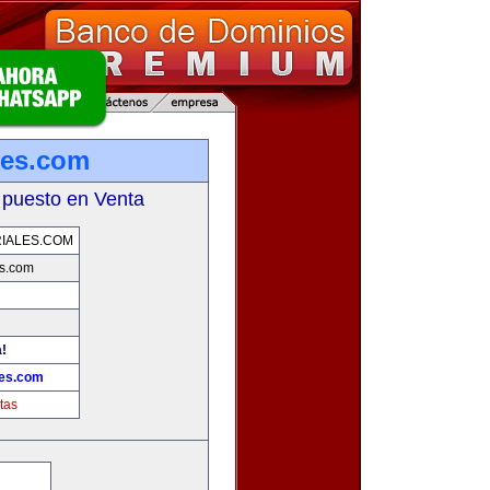
les.com
 puesto en Venta
IALES.COM
s.com
a!
les.com
tas