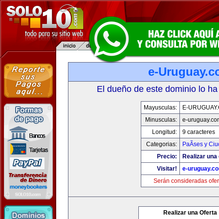
e-Uruguay.
El dueño de este dominio lo ha
Mayusculas:
E-URUGUAY
Minusculas:
e-uruguay.co
Longitud:
9 caracteres
Categorias:
PaÃ­ses y Ci
Precio:
Realizar una 
Visitar!
e-uruguay.c
Serán consideradas ofer
Realizar una Oferta