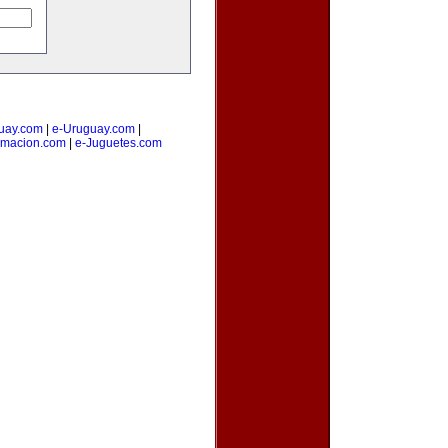
uay.com
|
e-Uruguay.com
|
amacion.com
|
e-Juguetes.com