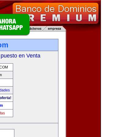
com
 puesto en Venta
.COM
m
udades
oferta!
om
tas