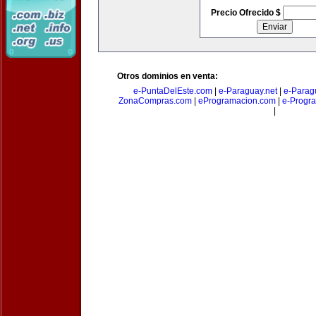
Precio Ofrecido $
Otros dominios en venta:
e-PuntaDelEste.com
|
e-Paraguay.net
|
e-Parag
ZonaCompras.com
|
eProgramacion.com
|
e-Progr
|