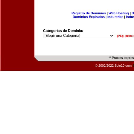
Registro de Dominios
|
Web Hosting
|
D
Dominios Expirados
|
Industrias
|
Indu
Categorías de Dominio:
[Pág. princi
** Precios expre
© 2002/2022 Solo10.com