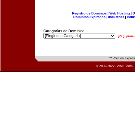
Registro de Dominios
|
Web Hosting
|
D
Dominios Expirados
|
Industrias
|
Indu
Categorías de Dominio:
[Pág. princi
** Precios expre
© 2002/2022 Solo10.com