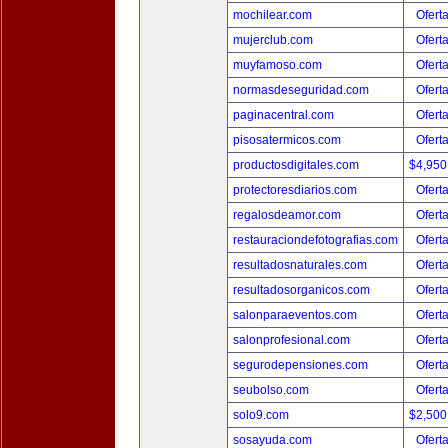
mochilear.com
Ofert
mujerclub.com
Ofert
muyfamoso.com
Ofert
normasdeseguridad.com
Ofert
paginacentral.com
Ofert
pisosatermicos.com
Ofert
productosdigitales.com
$4,950
protectoresdiarios.com
Ofert
regalosdeamor.com
Ofert
restauraciondefotografias.com
Ofert
resultadosnaturales.com
Ofert
resultadosorganicos.com
Ofert
salonparaeventos.com
Ofert
salonprofesional.com
Ofert
segurodepensiones.com
Ofert
seubolso.com
Ofert
solo9.com
$2,500
sosayuda.com
Ofert