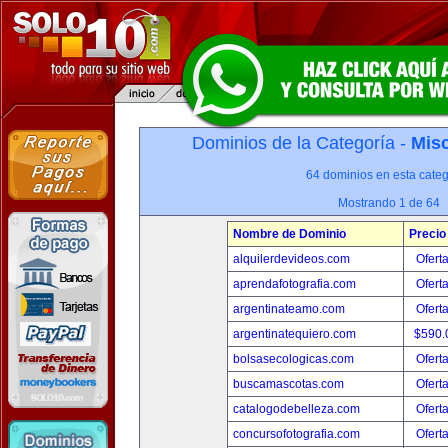
Dominios de la Categoría -
Misc
64 dominios en esta categ
Mostrando 1 de 64
Nombre de Dominio
Precio
alquilerdevideos.com
Ofert
aprendafotografia.com
Ofert
argentinateamo.com
Ofert
argentinatequiero.com
$590.
bolsasecologicas.com
Ofert
buscamascotas.com
Ofert
catalogodebelleza.com
Ofert
concursofotografia.com
Ofert