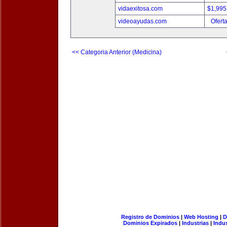
vidaexitosa.com
$1,995
videoayudas.com
Ofert
<< Categoria Anterior (Medicina)
Registro de Dominios
|
Web Hosting
|
D
Dominios Expirados
|
Industrias
|
Indu