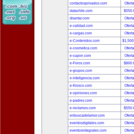
contactosprivados.com
Ofert
datachile.com
$550.
disertar.com
Ofert
e-calidad.com
Ofert
e-cargas.com
Ofert
e-Contenidos.com
$1,500
e-cosmetica.com
Ofert
e-cupon.com
Ofert
e-Foros.com
$800.
e-grupos.com
Ofert
e-inteligencia.com
Ofert
e-Kiosco.com
Ofert
e-opiniones.com
Ofert
e-padres.com
Ofert
e-reclamos.com
$550.
enbuscadelamor.com
Ofert
eventosdigitales.com
Ofert
eventosintegrales.com
Ofert