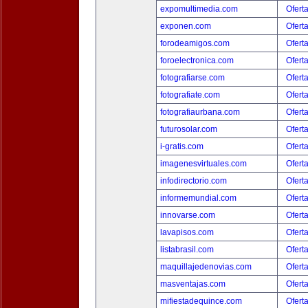
expomultimedia.com
Ofert
exponen.com
Ofert
forodeamigos.com
Ofert
foroelectronica.com
Ofert
fotografiarse.com
Ofert
fotografiate.com
Ofert
fotografiaurbana.com
Ofert
futurosolar.com
Ofert
i-gratis.com
Ofert
imagenesvirtuales.com
Ofert
infodirectorio.com
Ofert
informemundial.com
Ofert
innovarse.com
Ofert
lavapisos.com
Ofert
listabrasil.com
Ofert
maquillajedenovias.com
Ofert
masventajas.com
Ofert
mifiestadequince.com
Ofert