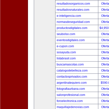
resultadosorganicos.com
Ofert
resultadosnaturales.com
Ofert
e-inteligencia.com
Ofert
normasdeseguridad.com
Ofert
productosdigitales.com
$4,950
seubolso.com
Ofert
eventosdigitales.com
Ofert
e-cupon.com
Ofert
sosayuda.com
Ofert
listabrasil.com
Ofert
buscamascotas.com
Ofert
catalogodebelleza.com
Ofert
contactosprivados.com
Ofert
argentinatequiero.com
$590.
fotografiaurbana.com
Ofert
salonprofesional.com
Ofert
foroelectronica.com
Ofert
maquillajedenovias.com
Ofert