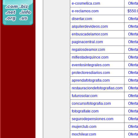
e-cosmetica.com
Ofert
e-reclamos.com
$550.
disertar.com
Ofert
alquilerdevideos.com
Ofert
enbuscadelamor.com
Ofert
paginacentral.com
Ofert
regalosdeamor.com
Ofert
mifiestadequince.com
Ofert
eventosintegrales.com
Ofert
protectoresdiarios.com
Ofert
aprendafotografia.com
Ofert
restauraciondefotografias.com
Ofert
futurosolar.com
Ofert
concursofotografia.com
Ofert
fotografiate.com
Ofert
segurodepensiones.com
Ofert
mujerclub.com
Ofert
mochilear.com
Ofert