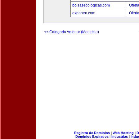
bolsasecologicas.com
Ofert
exponen.com
Ofert
<< Categoria Anterior (Medicina)
Registro de Dominios
|
Web Hosting
|
D
Dominios Expirados
|
Industrias
|
Indu