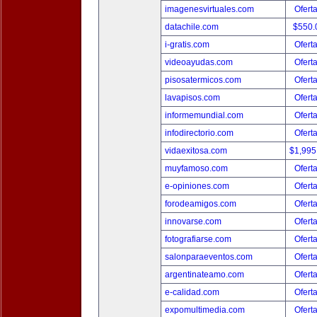
imagenesvirtuales.com
Ofert
datachile.com
$550.
i-gratis.com
Ofert
videoayudas.com
Ofert
pisosatermicos.com
Ofert
lavapisos.com
Ofert
informemundial.com
Ofert
infodirectorio.com
Ofert
vidaexitosa.com
$1,995
muyfamoso.com
Ofert
e-opiniones.com
Ofert
forodeamigos.com
Ofert
innovarse.com
Ofert
fotografiarse.com
Ofert
salonparaeventos.com
Ofert
argentinateamo.com
Ofert
e-calidad.com
Ofert
expomultimedia.com
Ofert