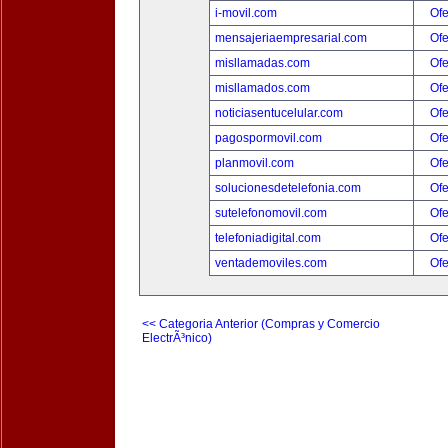
i-movil.com
Ofe
mensajeriaempresarial.com
Ofe
misllamadas.com
Ofe
misllamados.com
Ofe
noticiasentucelular.com
Ofe
pagospormovil.com
Ofe
planmovil.com
Ofe
solucionesdetelefonia.com
Ofe
sutelefonomovil.com
Ofe
telefoniadigital.com
Ofe
ventademoviles.com
Ofe
<< Categoria Anterior (Compras y Comercio
ElectrÃ³nico)