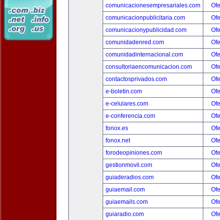
comunicacionesempresariales.com
Ofe
comunicacionpublicitaria.com
Ofe
comunicacionypublicidad.com
Ofe
comunidadenred.com
Ofe
comunidadinternacional.com
Ofe
consultoriaencomunicacion.com
Ofe
contactosprivados.com
Ofe
e-boletin.com
Ofe
e-celulares.com
Ofe
e-conferencia.com
Ofe
fonox.es
Ofe
fonox.net
Ofe
forodeopiniones.com
Ofe
gestionmovil.com
Ofe
guiaderadios.com
Ofe
guiaemail.com
Ofe
guiaemails.com
Ofe
guiaradio.com
Ofe