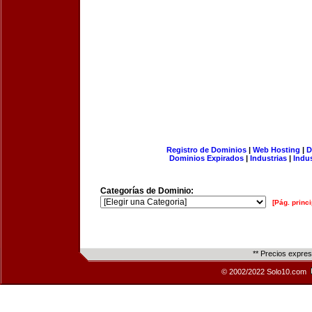
Registro de Dominios
|
Web Hosting
|
D
Dominios Expirados
|
Industrias
|
Indu
Categorías de Dominio:
[Pág. princi
** Precios expre
© 2002/2022 Solo10.com