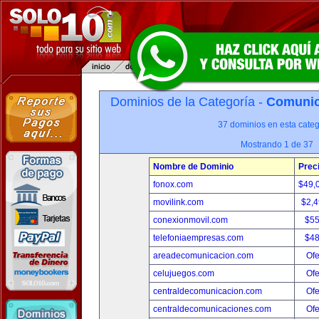
Dominios de la Categoría -
Comunica
37 dominios en esta categ
Mostrando 1 de 37
Nombre de Dominio
Prec
fonox.com
$49,
movilink.com
$2,
conexionmovil.com
$5
telefoniaempresas.com
$4
areadecomunicacion.com
Ofe
celujuegos.com
Ofe
centraldecomunicacion.com
Ofe
centraldecomunicaciones.com
Ofe