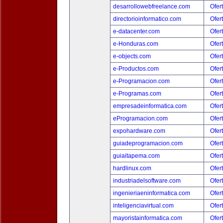
desarrollowebfreelance.com
Ofer
directorioinformatico.com
Ofer
e-datacenter.com
Ofer
e-Honduras.com
Ofer
e-objects.com
Ofer
e-Productos.com
Ofer
e-Programacion.com
Ofer
e-Programas.com
Ofer
empresadeinformatica.com
Ofer
eProgramacion.com
Ofer
expohardware.com
Ofer
guiadeprogramacion.com
Ofer
guiaitapema.com
Ofer
hardlinux.com
Ofer
industriadelsoftware.com
Ofer
ingenieriaeninformatica.com
Ofer
inteligenciavirtual.com
Ofer
mayoristainformatica.com
Ofer