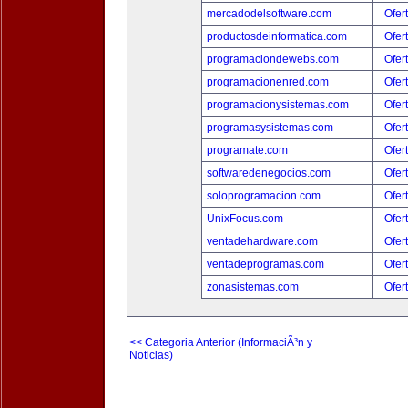
mercadodelsoftware.com
Ofer
productosdeinformatica.com
Ofer
programaciondewebs.com
Ofer
programacionenred.com
Ofer
programacionysistemas.com
Ofer
programasysistemas.com
Ofer
programate.com
Ofer
softwaredenegocios.com
Ofer
soloprogramacion.com
Ofer
UnixFocus.com
Ofer
ventadehardware.com
Ofer
ventadeprogramas.com
Ofer
zonasistemas.com
Ofer
<< Categoria Anterior (InformaciÃ³n y
Noticias)