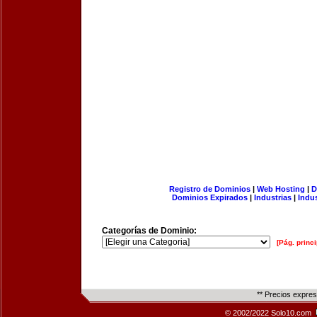
Registro de Dominios
|
Web Hosting
|
D
Dominios Expirados
|
Industrias
|
Indu
Categorías de Dominio:
[Pág. princi
** Precios expre
© 2002/2022 Solo10.com