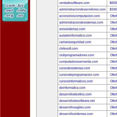
ventadesoftware.com
$600
administraciondeservidores.com
$590
accesorioscomputacion.com
Ofer
administraciondesistemas.com
Ofer
areasistemas.com
Ofer
auladeinformatica.com
Ofer
camaraseguridad.com
Ofer
chilesoft.com
Ofer
clubprogramadores.com
Ofer
computadorasenventa.com
Ofer
cursodesistemas.com
Ofer
cursosdeprogramacion.com
Ofer
cursosinformaticos.com
Ofer
deinformatica.com
Ofer
desarrollodesitios.com
Ofer
desarrollodesoftware.net
Ofer
desarrollosagiles.com
Ofer
desarrollosistemas.com
Ofer