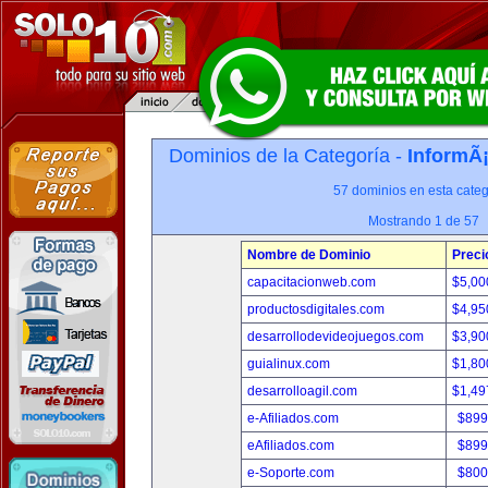
Dominios de la Categoría -
InformÃ¡
57 dominios en esta categ
Mostrando 1 de 57
Nombre de Dominio
Preci
capacitacionweb.com
$5,00
productosdigitales.com
$4,95
desarrollodevideojuegos.com
$3,90
guialinux.com
$1,80
desarrolloagil.com
$1,49
e-Afiliados.com
$899
eAfiliados.com
$899
e-Soporte.com
$800