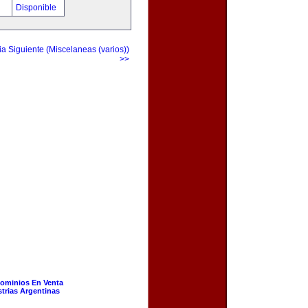
!
Disponible
a Siguiente (Miscelaneas (varios))
>>
ominios En Venta
strias Argentinas