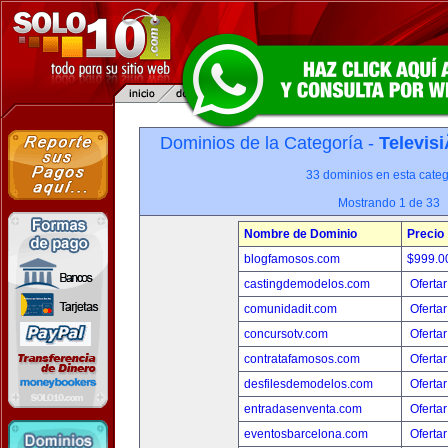
Dominios de la Categoría -
Televis
33 dominios en esta categ
Mostrando 1 de 33
Nombre de Dominio
Precio
blogfamosos.com
$999.
castingdemodelos.com
Ofertar
comunidadit.com
Ofertar
concursotv.com
Ofertar
contratafamosos.com
Ofertar
desfilesdemodelos.com
Ofertar
entradasenventa.com
Ofertar
eventosbarcelona.com
Ofertar