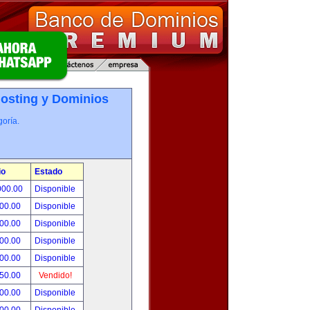
osting y Dominios
oría.
io
Estado
000.00
Disponible
800.00
Disponible
500.00
Disponible
000.00
Disponible
000.00
Disponible
950.00
Vendido!
500.00
Disponible