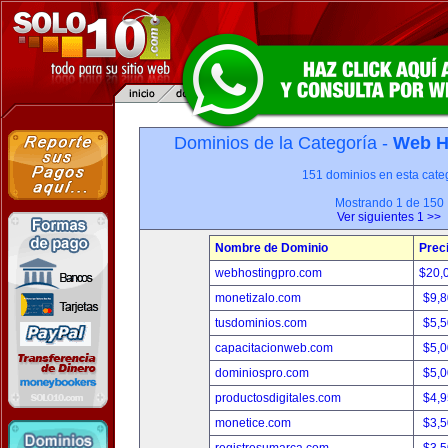
Dominios de la Categoría -
Web H
151 dominios en esta categ
Mostrando 1 de 150
Ver siguientes 1 >>
Nombre de Dominio
Prec
webhostingpro.com
$20,
monetizalo.com
$9,
tusdominios.com
$5,
capacitacionweb.com
$5,
dominiospro.com
$5,
productosdigitales.com
$4,
monetice.com
$3,