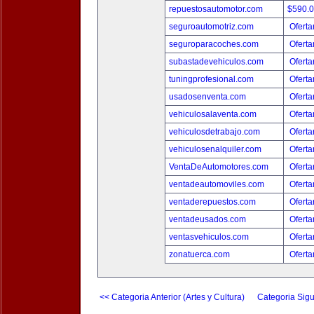
repuestosautomotor.com
$590.
seguroautomotriz.com
Oferta
seguroparacoches.com
Oferta
subastadevehiculos.com
Oferta
tuningprofesional.com
Oferta
usadosenventa.com
Oferta
vehiculosalaventa.com
Oferta
vehiculosdetrabajo.com
Oferta
vehiculosenalquiler.com
Oferta
VentaDeAutomotores.com
Oferta
ventadeautomoviles.com
Oferta
ventaderepuestos.com
Oferta
ventadeusados.com
Oferta
ventasvehiculos.com
Oferta
zonatuerca.com
Oferta
<< Categoria Anterior (Artes y Cultura)
Categoria Sigu