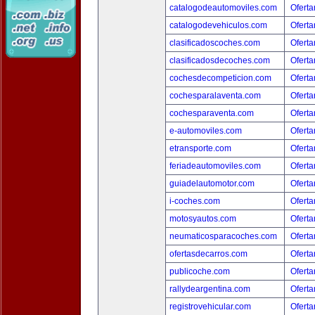
catalogodeautomoviles.com
Oferta
catalogodevehiculos.com
Oferta
clasificadoscoches.com
Oferta
clasificadosdecoches.com
Oferta
cochesdecompeticion.com
Oferta
cochesparalaventa.com
Oferta
cochesparaventa.com
Oferta
e-automoviles.com
Oferta
etransporte.com
Oferta
feriadeautomoviles.com
Oferta
guiadelautomotor.com
Oferta
i-coches.com
Oferta
motosyautos.com
Oferta
neumaticosparacoches.com
Oferta
ofertasdecarros.com
Oferta
publicoche.com
Oferta
rallydeargentina.com
Oferta
registrovehicular.com
Oferta